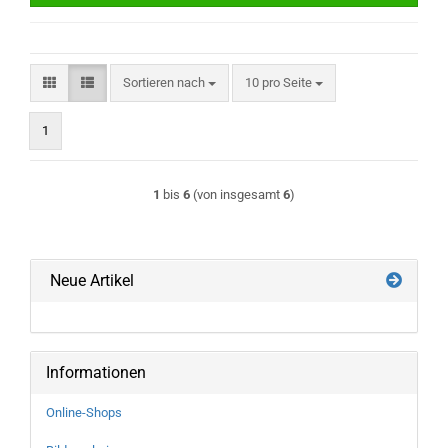
Sortieren nach
pro Seite
Sortieren nach
10 pro Seite
1
1
bis
6
(von insgesamt
6
)
Neue Artikel
Informationen
Online-Shops