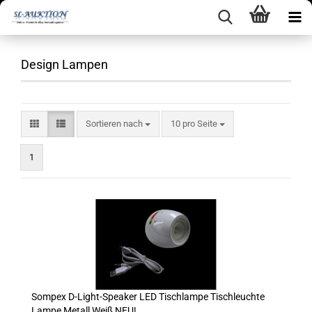
Design Lampen
Sortieren nach
pro Seite
Sortieren nach
10 pro Seite
1
Sompex D-Light-Speaker LED Tischlampe Tischleuchte
Lampe Metall Weiß NEU!