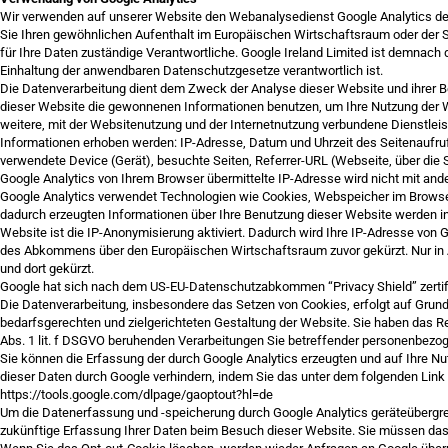
Wir verwenden auf unserer Website den Webanalysedienst Google Analytics der
Sie Ihren gewöhnlichen Aufenthalt im Europäischen Wirtschaftsraum oder der Sc
für Ihre Daten zuständige Verantwortliche. Google Ireland Limited ist demnach
Einhaltung der anwendbaren Datenschutzgesetze verantwortlich ist.
Die Datenverarbeitung dient dem Zweck der Analyse dieser Website und ihrer 
dieser Website die gewonnenen Informationen benutzen, um Ihre Nutzung der 
weitere, mit der Websitenutzung und der Internetnutzung verbundene Dienstlei
Informationen erhoben werden: IP-Adresse, Datum und Uhrzeit des Seitenaufru
verwendete Device (Gerät), besuchte Seiten, Referrer-URL (Webseite, über die
Google Analytics von Ihrem Browser übermittelte IP-Adresse wird nicht mit a
Google Analytics verwendet Technologien wie Cookies, Webspeicher im Browser 
dadurch erzeugten Informationen über Ihre Benutzung dieser Website werden in 
Website ist die IP-Anonymisierung aktiviert. Dadurch wird Ihre IP-Adresse von 
des Abkommens über den Europäischen Wirtschaftsraum zuvor gekürzt. Nur in A
und dort gekürzt.
Google hat sich nach dem US-EU-Datenschutzabkommen “Privacy Shield” zertifizi
Die Datenverarbeitung, insbesondere das Setzen von Cookies, erfolgt auf Grund
bedarfsgerechten und zielgerichteten Gestaltung der Website. Sie haben das Rec
Abs. 1 lit. f DSGVO beruhenden Verarbeitungen Sie betreffender personenbezo
Sie können die Erfassung der durch Google Analytics erzeugten und auf Ihre Nu
dieser Daten durch Google verhindern, indem Sie das unter dem folgenden Link v
https://tools.google.com/dlpage/gaoptout?hl=de
Um die Datenerfassung und -speicherung durch Google Analytics geräteübergrei
zukünftige Erfassung Ihrer Daten beim Besuch dieser Website. Sie müssen das