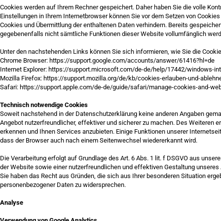
Cookies werden auf Ihrem Rechner gespeichert. Daher haben Sie die volle Kon
Einstellungen in Ihrem Internetbrowser können Sie vor dem Setzen von Cookies
Cookies und Übermittlung der enthaltenen Daten verhindern. Bereits gespeicher
gegebenenfalls nicht sämtliche Funktionen dieser Website vollumfänglich wer
Unter den nachstehenden Links können Sie sich informieren, wie Sie die Cookie
Chrome Browser: https://support.google.com/accounts/answer/61416?hl=de
Internet Explorer: https://support.microsoft.com/de-de/help/17442/windows-in
Mozilla Firefox: https://support.mozilla.org/de/kb/cookies-erlauben-und-ablehn
Safari: https://support.apple.com/de-de/guide/safari/manage-cookies-and-we
Technisch notwendige Cookies
Soweit nachstehend in der Datenschutzerklärung keine anderen Angaben gemac
Angebot nutzerfreundlicher, effektiver und sicherer zu machen. Des Weiteren
erkennen und Ihnen Services anzubieten. Einige Funktionen unserer Internetseit
dass der Browser auch nach einem Seitenwechsel wiedererkannt wird.
Die Verarbeitung erfolgt auf Grundlage des Art. 6 Abs. 1 lit. f DSGVO aus unse
der Website sowie einer nutzerfreundlichen und effektiven Gestaltung unseres
Sie haben das Recht aus Gründen, die sich aus Ihrer besonderen Situation ergebe
personenbezogener Daten zu widersprechen.
Analyse
Verwendung von Google Analytics