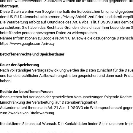
und dort weiterverwendet. Zusätzlich werden die IP-Adresse und gegebenenfall
übertragen.
Diese Daten werden von Google innerhalb der Europäischen Union und gegebenen
dem US-EU-Datenschutzabkommen „Privacy Shield“ zertifiziert und damit verpfl
Die Verarbeitung erfolgt auf Grundlage des Art. 6 Abs. 1 lit. f DSGVO aus de
zu schützen. Sie haben das Recht aus Gründen, die sich aus Ihrer besonderen Sit
betreffender personenbezogener Daten zu widersprechen.
Nähere Informationen zu Google reCAPTCHA sowie die dazugehörige Datenschut
https://www.google.com/privacy
Betroffenenrechte und Speicherdauer
Dauer der Speicherung
Nach vollständiger Vertragsabwicklung werden die Daten zunächst für die Dauer
und handelsrechtlicher Aufbewahrungsfristen gespeichert und dann nach Frista
haben.
Rechte der betroffenen Person
Ihnen stehen bei Vorliegen der gesetzlichen Voraussetzungen folgende Rechte n
Einschränkung der Verarbeitung, auf Datenübertragbarkeit.
Außerdem steht Ihnen nach Art. 21 Abs. 1 DSGVO ein Widerspruchsrecht gegen d
zum Zwecke von Direktwerbung.
Kontaktieren Sie uns auf Wunsch. Die Kontaktdaten finden Sie in unserem Imp