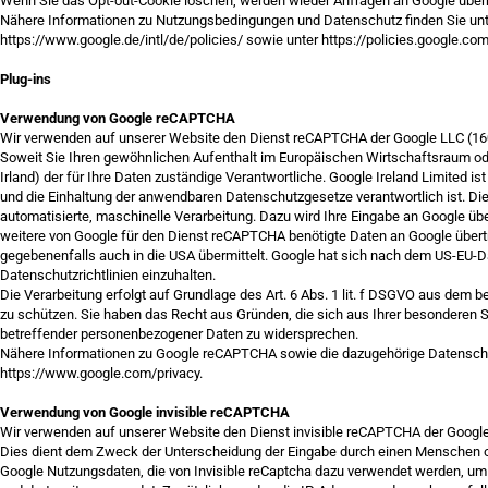
Wenn Sie das Opt-out-Cookie löschen, werden wieder Anfragen an Google übermit
Nähere Informationen zu Nutzungsbedingungen und Datenschutz finden Sie unt
https://www.google.de/intl/de/policies/ sowie unter https://policies.google.c
Plug-ins
Verwendung von Google reCAPTCHA
Wir verwenden auf unserer Website den Dienst reCAPTCHA der Google LLC (160
Soweit Sie Ihren gewöhnlichen Aufenthalt im Europäischen Wirtschaftsraum oder
Irland) der für Ihre Daten zuständige Verantwortliche. Google Ireland Limited
und die Einhaltung der anwendbaren Datenschutzgesetze verantwortlich ist. D
automatisierte, maschinelle Verarbeitung. Dazu wird Ihre Eingabe an Google üb
weitere von Google für den Dienst reCAPTCHA benötigte Daten an Google übert
gegebenenfalls auch in die USA übermittelt. Google hat sich nach dem US-EU-Da
Datenschutzrichtlinien einzuhalten.
Die Verarbeitung erfolgt auf Grundlage des Art. 6 Abs. 1 lit. f DSGVO aus de
zu schützen. Sie haben das Recht aus Gründen, die sich aus Ihrer besonderen Sit
betreffender personenbezogener Daten zu widersprechen.
Nähere Informationen zu Google reCAPTCHA sowie die dazugehörige Datenschut
https://www.google.com/privacy.
Verwendung von Google invisible reCAPTCHA
Wir verwenden auf unserer Website den Dienst invisible reCAPTCHA der Google
Dies dient dem Zweck der Unterscheidung der Eingabe durch einen Menschen od
Google Nutzungsdaten, die von Invisible reCaptcha dazu verwendet werden, um r